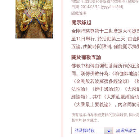
地點: 印度比哈邦菩提迦耶德噶寺 (聚藏寺
日期: 2014/03/11 (yyyy/mm/dd)
隱藏說明
開示緣起
金剛持慈尊第十二世廣定大司徒巴
至11日舉行, 於活動第三天, 
五論, 由於時間限制, 僅能開示
關於彌勒五論
佛教中相傳由彌勒菩薩所作的五
同。漢傳佛教分為:《瑜伽師地
《金剛般若波羅蜜多經論頌》《辨
法性論》《辨中邊論頌》《大乘
經論頌》, 其中《大乘莊嚴經論
《大乘最上要義論》，內容同於
所有版本均為未經剪輯的現場錄音, 因此除
版本均包含藏文。