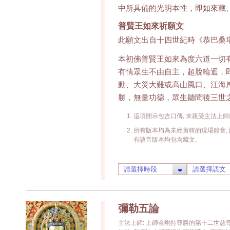
中所具備的光明本性，即如來藏
普賢王如來祈願文
此願文出自十四世紀時《恭巴桑
本初佛普賢王如來為度六道一切
有情眾生不由自主，超脫輪迴，
動、大災大難或高山風口、江海
勝，無量功德，眾生聽聞後三世
這項開示包含口傳, 未親受主法上師
所有版本均為未經剪輯的現場錄音, 
有語音版本均包含藏文。
彌勒五論
主法上師: 上師金剛持尊勝的第十二世慈