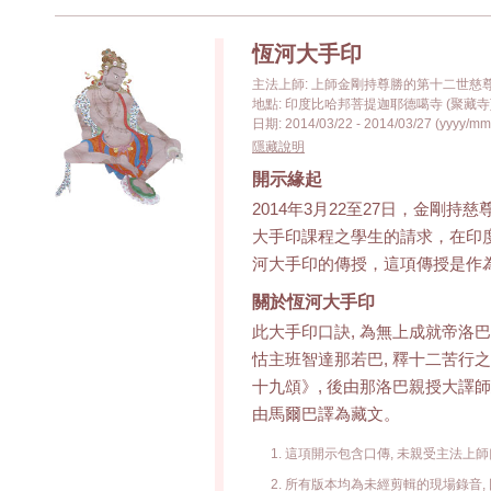
恆河大手印
主法上師: 上師金剛持尊勝的第十二世慈
地點: 印度比哈邦菩提迦耶德噶寺 (聚藏寺
日期: 2014/03/22 - 2014/03/27 (yyyy/mm
隱藏說明
開示緣起
2014年3月22至27日，金剛
大手印課程之學生的請求，在印
河大手印的傳授，這項傳授是作
關於恆河大手印
此大手印口訣, 為無上成就帝洛巴
怙主班智達那若巴, 釋十二苦行之
十九頌》, 後由那洛巴親授大譯師
由馬爾巴譯為藏文。
這項開示包含口傳, 未親受主法上師
所有版本均為未經剪輯的現場錄音, 