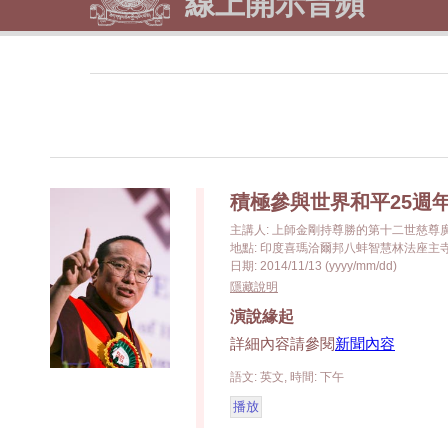
線上開示音頻
積極參與世界和平25週
主講人: 上師金剛持尊勝的第十二世慈尊
地點: 印度喜瑪洽爾邦八蚌智慧林法座主
日期: 2014/11/13 (yyyy/mm/dd)
隱藏說明
演說緣起
詳細內容請參閱
新聞內容
語文: 英文, 時間: 下午