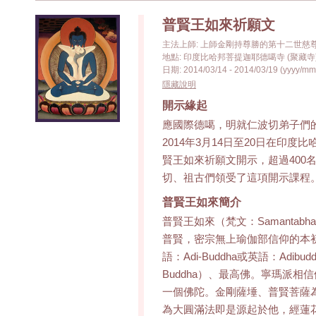
普賢王如來祈願文
主法上師: 上師金剛持尊勝的第十二世慈
地點: 印度比哈邦菩提迦耶德噶寺 (聚藏寺
日期: 2014/03/14 - 2014/03/19 (yyyy/mm
隱藏說明
開示緣起
應國際德噶，明就仁波切弟子們
2014年3月14日至20日在印度
賢王如來祈願文開示，超過400
切、祖古們領受了這項開示課程
普賢王如來簡介
普賢王如來（梵文：Samantabha
普賢，密宗無上瑜伽部信仰的本初佛（藏文
語：Adi-Buddha或英語：Adibud
Buddha）、最高佛。寧瑪派
一個佛陀。金剛薩埵、普賢菩薩
為大圓滿法即是源起於他，經蓮