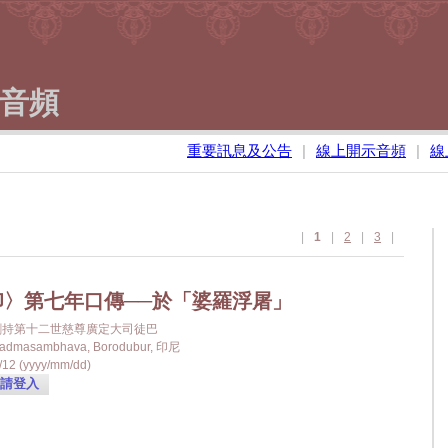
音頻
重要訊息及公告
|
線上開示音頻
|
線
|
1
|
2
|
3
|
印〉第七年口傳──於「婆羅浮屠」
金剛持第十二世慈尊廣定大司徒巴
admasambhava, Borodubur, 印尼
12 (yyyy/mm/dd)
請登入