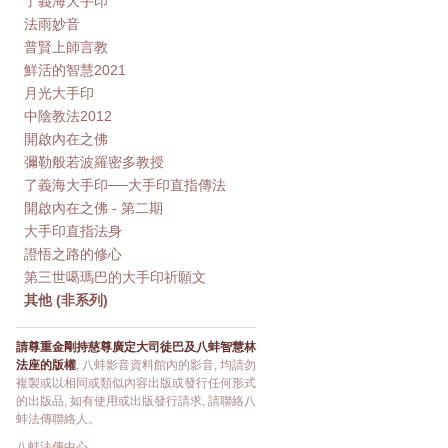
了義海大手印
法雨妙音
普賢上師言教
鮮活的智慧2021
月光大手印
中陰教法2012
開啟內在之佛
彌勒般若波羅密多教授
了義海大手印──大手印直指傳法
開啟內在之佛 - 第二期
大手印直指法身
證悟之路的修心
第三世噶瑪巴的大手印祈願文
其他 (非系列)
請尊重金剛持慈尊廣定大司徒巴及八蚌智慧林
法座的版權
, 八蚌影音資料館內的影音, 均請勿
複製或以相同或類似內容出版或發行任何形式
的出版品, 如有使用或出版發行請求, 請聯絡八
蚌法傳聯絡人。
八蚌法傳中心