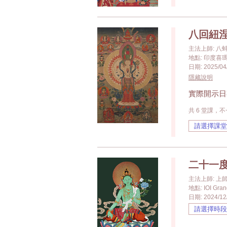
八回紐涅
主法上師: 八
地點: 印度喜瑪洽
日期: 2025/04/
隱藏說明
實際開示日
共 6 堂課，
二十一
主法上師: 
地點: IOI Gra
日期: 2024/12/