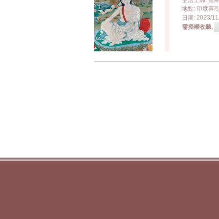
主法上師: 
地點: 印度喜瑪洽
日期: 2023/11/
需授權收聽,