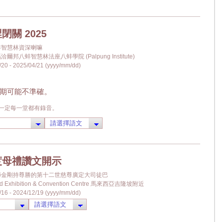
閉關 2025
蚌智慧林資深喇嘛
爾邦八蚌智慧林法座八蚌學院 (Palpung Institute)
20 - 2025/04/21 (yyyy/mm/dd)
期可能不準確。
不一定每一堂都有錄音。
度母禮讚文開示
上師金剛持尊勝的第十二世慈尊廣定大司徒巴
nd Exhibition & Convention Centre 馬來西亞吉隆坡附近
16 - 2024/12/19 (yyyy/mm/dd)