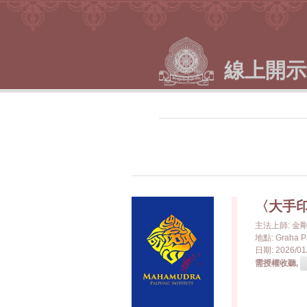
線上開示
〈大手
主法上師: 
地點: Graha P
日期: 2026/01/
需授權收聽,