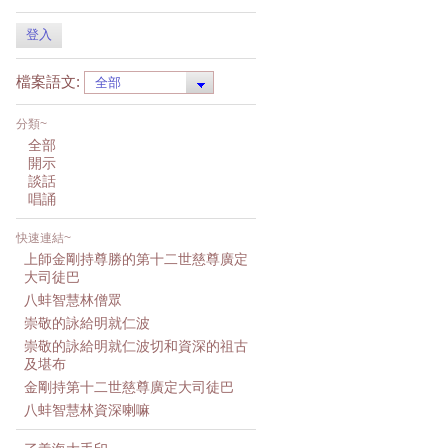
登入
檔案語文:
分類~
全部
開示
談話
唱誦
快速連結~
上師金剛持尊勝的第十二世慈尊廣定
大司徒巴
八蚌智慧林僧眾
崇敬的詠給明就仁波
崇敬的詠給明就仁波切和資深的祖古
及堪布
金剛持第十二世慈尊廣定大司徒巴
八蚌智慧林資深喇嘛