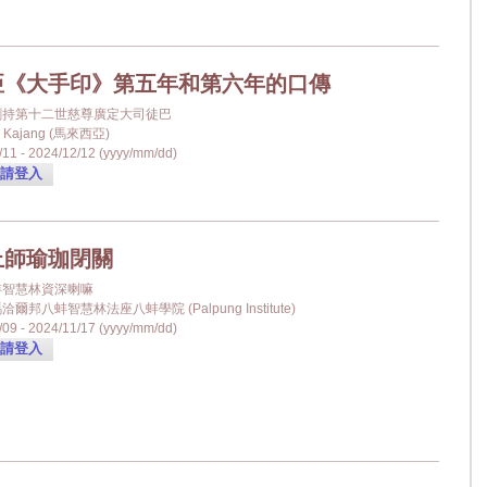
亞《大手印》第五年和第六年的口傳
金剛持第十二世慈尊廣定大司徒巴
g Kajang (馬來西亞)
11 - 2024/12/12 (yyyy/mm/dd)
請登入
上師瑜珈閉關
蚌智慧林資深喇嘛
爾邦八蚌智慧林法座八蚌學院 (Palpung Institute)
09 - 2024/11/17 (yyyy/mm/dd)
請登入