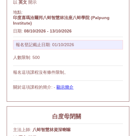
以
英文
開示
地點:
印度喜瑪洽爾邦八蚌智慧林法座八蚌學院 (Palpung
Institute)
日期:
08/10/2026 - 13/10/2026
報名登記截止日期: 01/10/2026
人數限制: 500
報名這項課程沒有條件限制。
關於這項課程的簡介: -
顯示簡介
白度母閉關
主法上師:
八蚌智慧林資深喇嘛